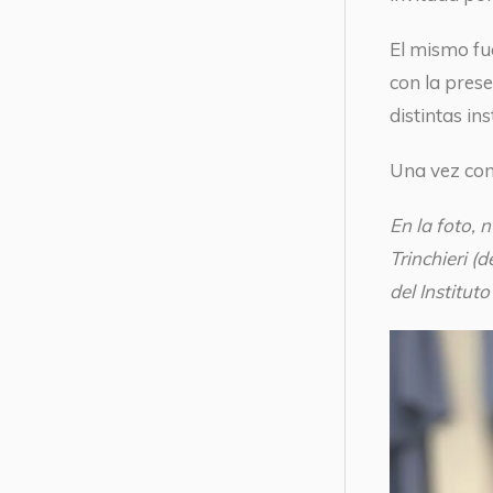
El mismo fue
con la pres
distintas ins
Una vez conc
En la foto, 
Trinchieri (
del Institu