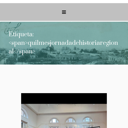
Etiqueta:
<span>quilmesjornadadehistoriaregion
al</span>