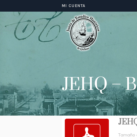
MI CUENTA
JEHQ – Bo
JEHQ 
Tamaño d