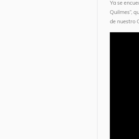
Ya se encue
Quilmes”, q
de nuestro 